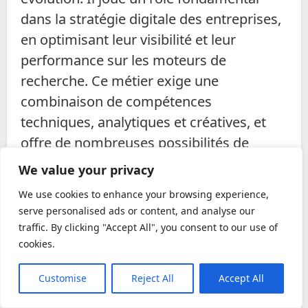
dans la stratégie digitale des entreprises,
en optimisant leur visibilité et leur
performance sur les moteurs de
recherche. Ce métier exige une
combinaison de compétences
techniques, analytiques et créatives, et
offre de nombreuses possibilités de
carrière. Les consultants SEO ont un
We value your privacy
impact direct sur le succès des
We use cookies to enhance your browsing experience,
entreprises en ligne, ce qui rend leur rôle
serve personalised ads or content, and analyse our
à la fois exigeant et gratifiant.
traffic. By clicking "Accept All", you consent to our use of
cookies.
Les consultants SEO sont appelés à
évoluer avec les nouvelles tendances et
Customise
Reject All
Accept All
technologies, garantissant que leurs