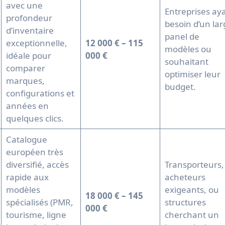
avec une
Entreprises ay
profondeur
besoin d’un lar
d’inventaire
panel de
exceptionnelle,
12 000 € – 115
modèles ou
idéale pour
000 €
souhaitant
comparer
optimiser leur
marques,
budget.
configurations et
années en
quelques clics.
Catalogue
européen très
diversifié, accès
Transporteurs,
rapide aux
acheteurs
modèles
exigeants, ou
18 000 € – 145
spécialisés (PMR,
structures
000 €
tourisme, ligne
cherchant un