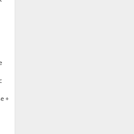
e
c
e +