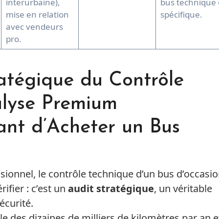
interurbaine),
bus technique
mise en relation
spécifique.
avec vendeurs
pro.
atégique du Contrôle
alyse Premium
ant d’Acheter un Bus
sionnel, le contrôle technique d’un bus d’occasi
ifier : c’est un
audit stratégique
, un véritable
écurité.
le des dizaines de milliers de kilomètres par an e