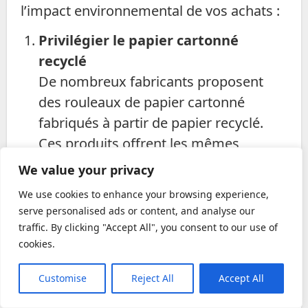
l’impact environnemental de vos achats :
Privilégier le papier cartonné
recyclé
De nombreux fabricants proposent
des rouleaux de papier cartonné
fabriqués à partir de papier recyclé.
Ces produits offrent les mêmes
avantages que les rouleaux
We value your privacy
traditionnels tout en contribuant à la
We use cookies to enhance your browsing experience,
réduction des déchets et à la
serve personalised ads or content, and analyse our
conservation des ressources
traffic. By clicking "Accept All", you consent to our use of
naturelles.
cookies.
Utiliser du papier cartonné
Customise
Reject All
Accept All
biodégradable