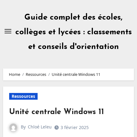
Skip
to
content
Guide complet des écoles,
collèges et lycées : classements
et conseils d'orientation
Home
Ressources
Unité centrale Windows 11
Ressources
Unité centrale Windows 11
By
Chloé Leleu
3 février 2025