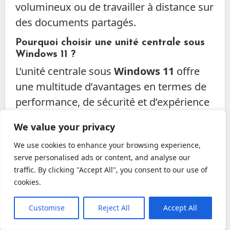
volumineux ou de travailler à distance sur
des documents partagés.
Pourquoi choisir une unité centrale sous
Windows 11 ?
L’unité centrale sous
Windows 11
offre
une multitude d’avantages en termes de
performance, de sécurité et d’expérience
utilisateur. Les professionnels
We value your privacy
bénéficieront de la productivité améliorée
We use cookies to enhance your browsing experience,
avec
Snap Layouts
, de l’intégration de
serve personalised ads or content, and analyse our
Microsoft Teams
, et de la sécurité
traffic. By clicking "Accept All", you consent to our use of
renforcée, tandis que les
gamers
cookies.
apprécieront les technologies avancées
Customise
Reject All
Accept All
de
DirectStorage
et
Auto HDR
. De plus,
la personnalisation et la gestion des