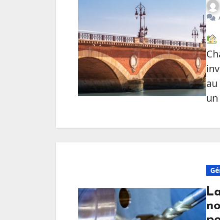
Ch
inv
au 
un
Gé
La
no
po