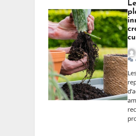
Le
pl
in
cr
cu
Les produits biostimulants des plantes
re
d’a
amé
rec
pr