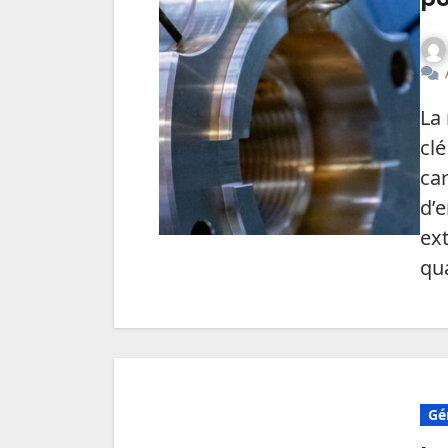
La mécanique de précision est un secteur
clé
car
d’
ex
qua
Gé