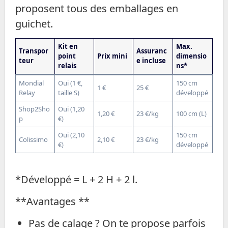
proposent tous des emballages en
guichet.
Kit en
Max.
Transpor
Assuranc
point
Prix mini
dimensio
teur
e incluse
relais
ns*
Mondial
Oui (1 €,
150 cm
1 €
25 €
Relay
taille S)
développé
Shop2Sho
Oui (1,20
1,20 €
23 €/kg
100 cm (L)
p
€)
Oui (2,10
150 cm
Colissimo
2,10 €
23 €/kg
€)
développé
*Développé = L + 2 H + 2 l.
**Avantages **
Pas de calage ? On te propose parfois