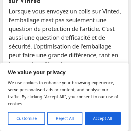
sur Vinted
Lorsque vous envoyez un colis sur Vinted,
l’emballage n’est pas seulement une
question de protection de l’article. C’est
aussi une question d’efficacité et de
sécurité. L’optimisation de l’emballage
peut faire une grande différence, tant en
termes de coûts qu’en termes
d’expérience d’envoi et de réception. Voici
We value your privacy
quelques astuces pour optimiser votre
We use cookies to enhance your browsing experience,
processus d’emballage et d’envoi.
serve personalised ads or content, and analyse our
traffic. By clicking "Accept All", you consent to our use of
Personnalisation de l’emballage
cookies.
pour renforcer l’expérience client
Customise
Reject All
Accept All
Les petites attentions lors de l’envoi