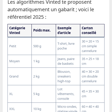
Les algorithmes Vinted te proposent
automatiquement un gabarit ; voici le
référentiel 2025 :
Catégorie
Exemple
Carton
Poids max.
Vinted
d’article
conseillé
30 × 20 × 15
T-shirt, livre
Petit
500 g
cm simple
poche
cannelure
Jeans, paire
35 × 25 × 18
Moyen
1 kg
de baskets
cm
Blouson,
40 × 30 × 20
Grand
2 kg
sneakers
cm double
high-top
cannelure
Lot
45 × 35 × 30
XL
5 kg
vêtements,
cm
console
Micro-ondes,
60 × 40 × 40
XXL
10 kg
platine vinyle
cm