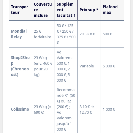
Couvertu
Supplém
Transpor
Plafond
re
ent
Prix sup.*
teur
max
incluse
facultatif
50 € / 125
Mondial
25 €
€ / 250 € /
2 € → 8 €
500 €
Relay
forfaitaire
375 € / 500
€
Ad
Shop2Sho
23 €/kg
Valorem :
p
(env. 460 €
500 €, 1
Variable
5 000 €
(Chronop
pour 20
000 €, 2
ost)
kg)
000 €, 5
000 €
Recomma
ndé R1 (50
€) ou R2
23 €/kg (≤
(200 €) ;
3,10 € →
Colissimo
1 000 €
690 €)
Ad
12,70 €
Valorem
jusqu’à 1
000 €