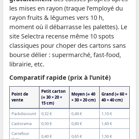
les mises en rayon (traque l’employé du
rayon fruits & légumes vers 10 h,
moment où il débarrasse les palettes). Le
site Selectra recense même 10 spots
classiques pour choper des cartons sans
bourse délier : supermarché, fast-food,
librairie, etc.
Comparatif rapide (prix à l’unité)
Petit carton
Point de
Moyen (≈ 40
Grand (≈ 60 ×
(≈ 30 × 20 ×
vente
× 30 × 20 cm)
40 × 40 cm)
15 cm)
Packdiscount
0,32 €
0,49 €
1,10 €
Castorama
0,50 €
0,80 €
1,60 €
Carrefour
0,40 €
0,65 €
1,50 €