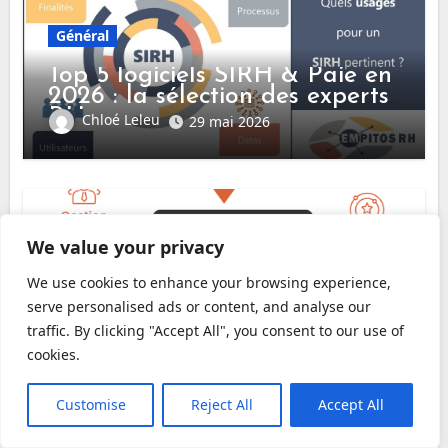
Général
Top 5 logiciels SIRH & Paie en
2026 : la sélection des experts
RH
Chloé Leleu
29 mai 2026
We value your privacy
Général
We use cookies to enhance your browsing experience,
Top 10 logiciels SIRH & Paie
serve personalised ads or content, and analyse our
en Mai 2026 : comparatif
traffic. By clicking "Accept All", you consent to our use of
complet + guide expert
Chloé Leleu
4 mai 2026
cookies.
Customise
Reject All
Accept All