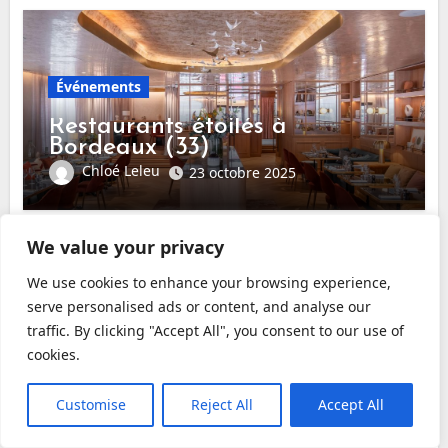
Événements
Restaurants étoilés à
Bordeaux (33)
Chloé Leleu
23 octobre 2025
We value your privacy
We use cookies to enhance your browsing experience,
serve personalised ads or content, and analyse our
Événements
traffic. By clicking "Accept All", you consent to our use of
Attestation Scolaire de
cookies.
Sécurité Routière (ASSR) : Un
passage obligatoire pour les
Chloé Leleu
26 décembre 2024
Customise
Reject All
Accept All
jeunes