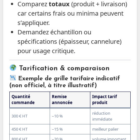
Comparez
totaux
(produit + livraison)
car certains frais ou minima peuvent
s’appliquer.
Demandez échantillon ou
spécifications (épaisseur, cannelure)
pour usage critique.
Tarification & comparaison
Exemple de grille tarifaire indicatif
(non officiel, à titre illustratif)
Quantité
Remise
Impact tarif
commande
annoncée
produit
réduction
300 € HT
–10 %
immédiate
450 € HT
–15 %
meilleur palier
800 € HT
–20 %
volume important