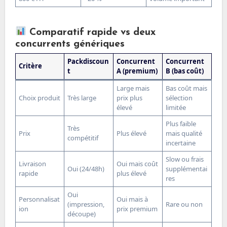
Comparatif rapide vs deux
concurrents génériques
Packdiscoun
Concurrent
Concurrent
Critère
t
A (premium)
B (bas coût)
Large mais
Bas coût mais
Choix produit
Très large
prix plus
sélection
élevé
limitée
Plus faible
Très
Prix
Plus élevé
mais qualité
compétitif
incertaine
Slow ou frais
Livraison
Oui mais coût
Oui (24/48h)
supplémentai
rapide
plus élevé
res
Oui
Personnalisat
Oui mais à
(impression,
Rare ou non
ion
prix premium
découpe)