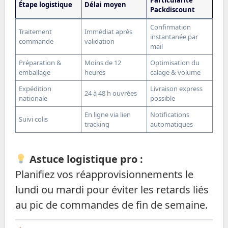
Étape logistique
Délai moyen
Packdiscount
Confirmation
Traitement
Immédiat après
instantanée par
commande
validation
mail
Préparation &
Moins de 12
Optimisation du
emballage
heures
calage & volume
Expédition
Livraison express
24 à 48 h ouvrées
nationale
possible
En ligne via lien
Notifications
Suivi colis
tracking
automatiques
Astuce logistique pro :
Planifiez vos réapprovisionnements le
lundi ou mardi pour éviter les retards liés
au pic de commandes de fin de semaine.