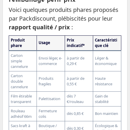
l’emballage petit prix
Voici quelques produits phares proposés
par Packdiscount, plébiscités pour leur
rapport qualité / prix
:
Produit
Prix
Caractéristi
Usage
phare
indicatif*
que clé
Carton
Envoi léger, e-
à partir de
Léger &
simple
commerce
0,29 €
économique
cannelure
Carton
Produits
à partir de
Haute
double
fragiles
0,55 €
résistance
cannelure
Film étirable
dès 7
Gain de
Palettisation
transparent
€/rouleau
stabilité
Rouleau
Fermeture
dès 0,85 €
Bon maintien
adhésif 66m
colis
Sacs kraft à
Boutique /
Écologique &
dès 0,30 €