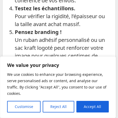
cohérence de vos envois.
Testez les échantillons.
Pour vérifier la rigidité, l’épaisseur ou
la taille avant achat massif.
Pensez branding !
Un ruban adhésif personnalisé ou un
sac kraft logoté peut renforcer votre
image pour quelques centimes de
plus.
We value your privacy
Astuce bonus :
We use cookies to enhance your browsing experience,
serve personalised ads or content, and analyse our
Conservez une fiche “formats standards”
traffic. By clicking "Accept All", you consent to our use of
(par exemple 30x20x10, 40x30x20) : vous
cookies.
commanderez plus vite et éviterez les
erreurs de dimensions.
Customise
Reject All
Accept All