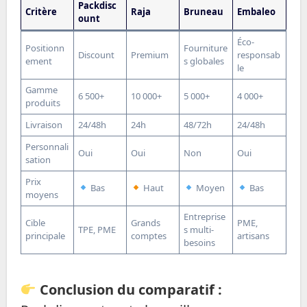
Packdisc
Critère
Raja
Bruneau
Embaleo
ount
Éco-
Positionn
Fourniture
Discount
Premium
responsab
ement
s globales
le
Gamme
6 500+
10 000+
5 000+
4 000+
produits
Livraison
24/48h
24h
48/72h
24/48h
Personnali
Oui
Oui
Non
Oui
sation
Prix
Bas
Haut
Moyen
Bas
moyens
Entreprise
Cible
Grands
PME,
TPE, PME
s multi-
principale
comptes
artisans
besoins
Conclusion du comparatif :