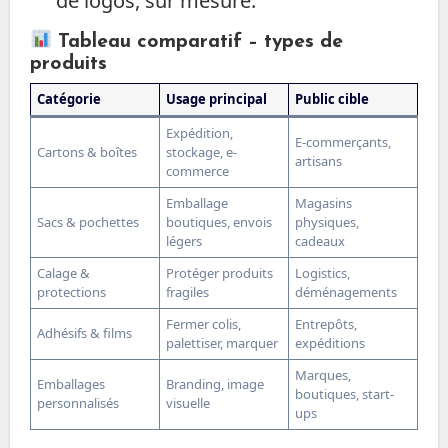
de logos, sur mesure.
Tableau comparatif – types de
produits
Catégorie
Usage principal
Public cible
Expédition,
E-commerçants,
Cartons & boîtes
stockage, e-
artisans
commerce
Emballage
Magasins
Sacs & pochettes
boutiques, envois
physiques,
légers
cadeaux
Calage &
Protéger produits
Logistics,
protections
fragiles
déménagements
Fermer colis,
Entrepôts,
Adhésifs & films
palettiser, marquer
expéditions
Marques,
Emballages
Branding, image
boutiques, start-
personnalisés
visuelle
ups